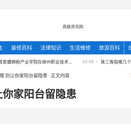
高娱资讯网：
生
装修百科
法律知识
生活维修
旅游百科
京
螺蛳粉产业学院在柳州职业技术学
02-08
珠三角指哪几个城市
理 别让你家阳台留隐患
正文内容
来的辉煌
京
让你家阳台留隐患