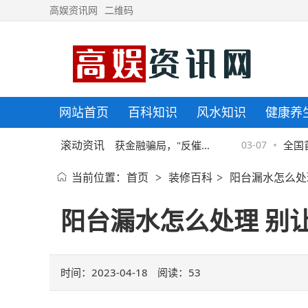
高娱资讯网
二维码
网站首页
百科知识
风水知识
健康养
滚动资讯
京东金融协助警方破获金融骗局，"反催
03-07
全国首家
当前位置：
首页
装修百科
阳台漏水怎么处
>
>
收"套路须严防
院揭牌
阳台漏水怎么处理 别
时间：2023-04-18
阅读：
53