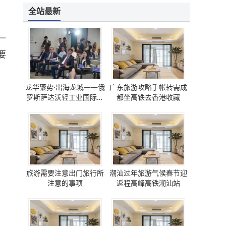
全站最新
一
要
龙华聚势·出海龙城——俄
广东旅游攻略手帐转需成
罗斯萨达沃轻工业国际论
都坐高铁去香港收藏
坛 圆满成功
旅游需要注意出门旅行所
潮汕过年旅游气候春节迎
注意的事项
返程高峰高铁潮汕站