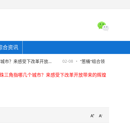
综合资讯
珠三角指哪几个城市？来感受下改革开放带来的辉煌
东金融协助警方破获金融骗局，"反催收"套路须严防
？来感受下改革开放带
02-08
“葱桶”组合领衔中国花样滑冰
全国首家螺蛳粉产业学院在柳州职业技术学院揭牌
珠三角指哪几个城市？来感受下改革开放带来的辉煌
东金融协助警方破获金融骗局，"反催收"套路须严防