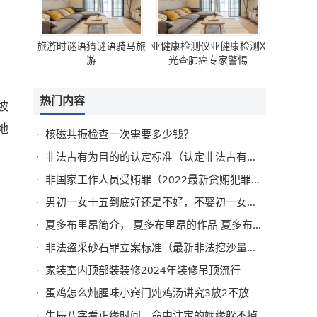
旅游时谜语猜谜语骑马旅
亚健康检测仪亚健康检测X
游
光查肺癌专家警惕
热门内容
坡
地
核磁共振检查一次需要多少钱？
非法占有为目的的认定标准（认定非法占有的故意）
非国家工作人员受贿罪（2022最新贪贿犯罪量刑标准）
男初一女十五到底好还是不好，不娶初一女不嫁十五男
夏多布里昂简介， 夏多布里昂的作品 夏多布里昂代表作
非法盗采砂石罪立案标准（最新非法挖沙量刑标准）
家装室内顶部装装修2024年装修吊顶流行
蛋鸡怎么炖腥味小窍门炖鸡汤讲究3放2不放
生辰八字看正缘时间，命中注定的姻缘躲不掉