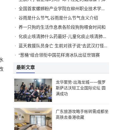
全国首家螺蛳粉产业学院在柳州职业技术学院揭牌
谷雨是什么节气,谷雨是什么节气含义介绍
养一只狗的生活作息表各阶段狗狗喂食时间和
化痰止咳清肺什么药最好-儿童化痰止咳清肺什么药最好
蓝天救援队员身亡 生前对孩子说“去武汉打怪兽了”
“葱桶”组合领衔中国花样滑冰队出征世锦赛
水
最新文章
改
龙华聚势·出海龙城——俄罗
斯萨达沃轻工业国际论坛 圆
满成功
广东旅游攻略手帐转需成都坐
高铁去香港收藏