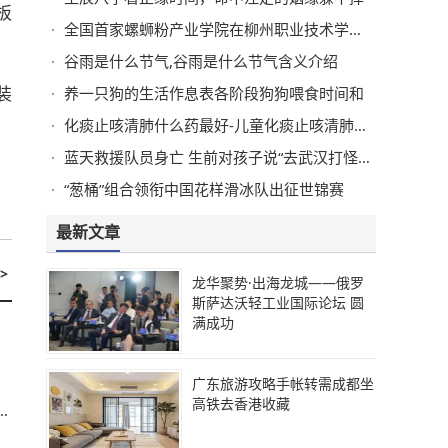
板
全国首家螺蛳粉产业学院在柳州职业技术学院揭牌
谷雨是什么节气,谷雨是什么节气含义介绍
装
养一只狗的生活作息表各阶段狗狗喂食时间和
化痰止咳清肺什么药最好-儿童化痰止咳清肺什么药最好
蓝天救援队员身亡 生前对孩子说“去武汉打怪兽了”
“葱桶”组合领衔中国花样滑冰队出征世锦赛
最新文章
>
龙华聚势·出海龙城——俄罗
斯萨达沃轻工业国际论坛 圆
满成功
广东旅游攻略手帐转需成都坐
高铁去香港收藏
击