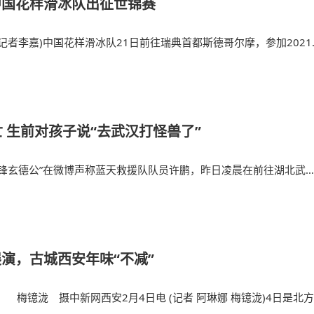
中国花样滑冰队出征世锦赛
(记者李嘉)中国花样滑冰队21日前往瑞典首都斯德哥尔摩，参加2021
锦标
 生前对孩子说“去武汉打怪兽了”
先锋玄德公”在微博声称蓝天救援队队员许鹏，昨日凌晨在前往湖北武
展演，古城西安年味“不减”
 梅镱泷 摄中新网西安2月4日电 (记者 阿琳娜 梅镱泷)4日是北方