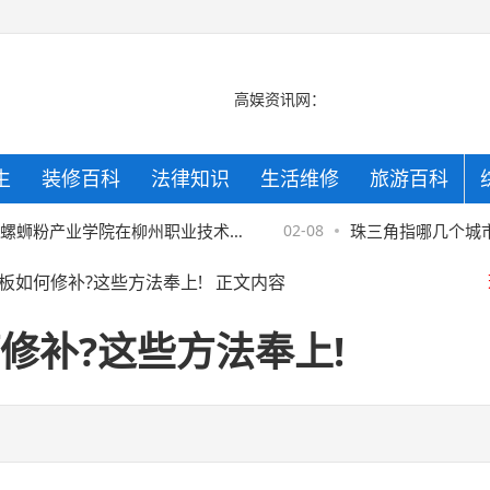
高娱资讯网：
生
装修百科
法律知识
生活维修
旅游百科
蛳粉产业学院在柳州职业技术学
02-08
珠三角指哪几个城市
板如何修补?这些方法奉上!
正文内容
京
来的辉煌
修补?这些方法奉上!
京