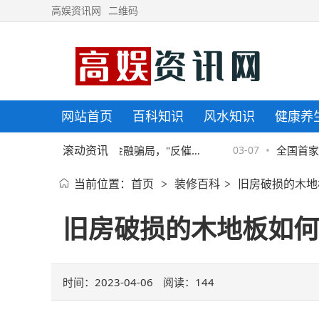
高娱资讯网
二维码
网站首页
百科知识
风水知识
健康养
滚动资讯
京东金融协助警方破获金融骗局，"反催
03-07
全国首家螺
当前位置：
首页
装修百科
旧房破损的木地
>
>
收"套路须严防
院揭牌
旧房破损的木地板如何
时间：2023-04-06
阅读：
144