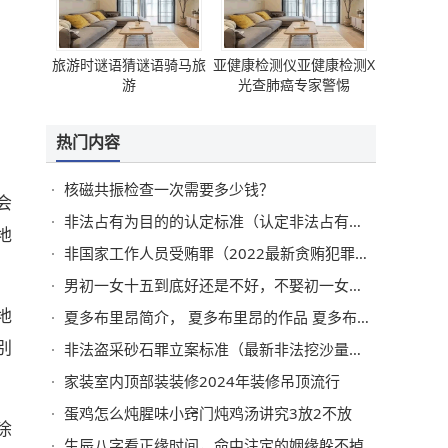
旅游时谜语猜谜语骑马旅
亚健康检测仪亚健康检测X
游
光查肺癌专家警惕
热门内容
核磁共振检查一次需要多少钱？
会
非法占有为目的的认定标准（认定非法占有的故意）
地
非国家工作人员受贿罪（2022最新贪贿犯罪量刑标准）
男初一女十五到底好还是不好，不娶初一女不嫁十五男
地
夏多布里昂简介， 夏多布里昂的作品 夏多布里昂代表作
别
非法盗采砂石罪立案标准（最新非法挖沙量刑标准）
家装室内顶部装装修2024年装修吊顶流行
蛋鸡怎么炖腥味小窍门炖鸡汤讲究3放2不放
涂
生辰八字看正缘时间，命中注定的姻缘躲不掉