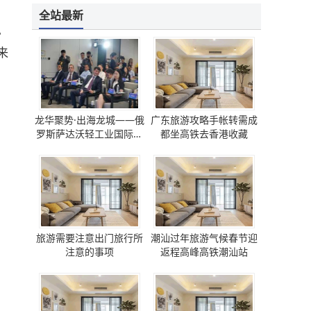
全站最新
。
来
龙华聚势·出海龙城——俄
广东旅游攻略手帐转需成
罗斯萨达沃轻工业国际论
都坐高铁去香港收藏
坛 圆满成功
旅游需要注意出门旅行所
潮汕过年旅游气候春节迎
注意的事项
返程高峰高铁潮汕站