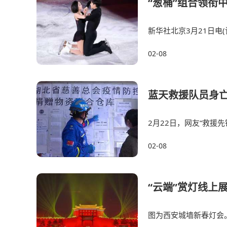
“葱桶”组合领衔
新华社北京3月21日电
国际滑联世界花样滑冰
02-08
蓝天救援队员身亡
2月22日，网友“救援
运送物资计划中，途
02-08
“云端”赏灯线上
图为西安城墙新春灯会。