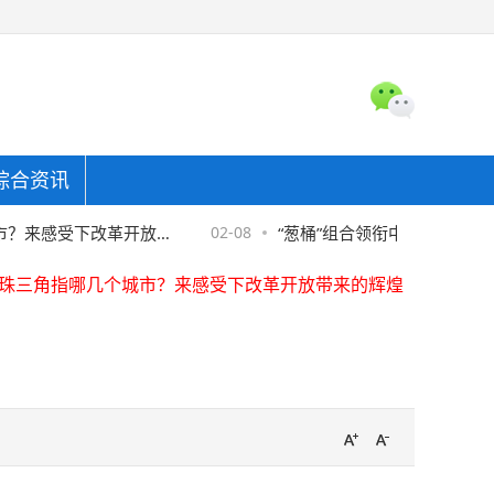
综合资讯
？来感受下改革开放带
02-08
“葱桶”组合领衔中国花样滑冰队
珠三角指哪几个城市？来感受下改革开放带来的辉煌
东金融协助警方破获金融骗局，"反催收"套路须严防
全国首家螺蛳粉产业学院在柳州职业技术学院揭牌
珠三角指哪几个城市？来感受下改革开放带来的辉煌
东金融协助警方破获金融骗局，"反催收"套路须严防