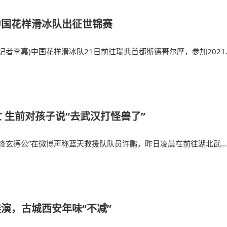
中国花样滑冰队出征世锦赛
(记者李嘉)中国花样滑冰队21日前往瑞典首都斯德哥尔摩，参加2021
锦标
 生前对孩子说“去武汉打怪兽了”
先锋玄德公”在微博声称蓝天救援队队员许鹏，昨日凌晨在前往湖北武
展演，古城西安年味“不减”