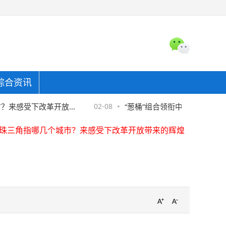
综合资讯
珠三角指哪几个城市？来感受下改革开放带来的辉煌
东金融协助警方破获金融骗局，"反催收"套路须严防
全国首家螺蛳粉产业学院在柳州职业技术学院揭牌
来感受下改革开放带
02-08
“葱桶”组合领衔中国花样滑冰队
珠三角指哪几个城市？来感受下改革开放带来的辉煌
东金融协助警方破获金融骗局，"反催收"套路须严防