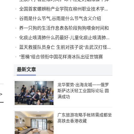
全国首家螺蛳粉产业学院在柳州职业技术学院揭牌
谷雨是什么节气,谷雨是什么节气含义介绍
养一只狗的生活作息表各阶段狗狗喂食时间和
化痰止咳清肺什么药最好-儿童化痰止咳清肺什么药最好
蓝天救援队员身亡 生前对孩子说“去武汉打怪兽了”
“葱桶”组合领衔中国花样滑冰队出征世锦赛
最新文章
龙华聚势·出海龙城——俄罗
斯萨达沃轻工业国际论坛 圆
>
满成功
广东旅游攻略手帐转需成都坐
高铁去香港收藏