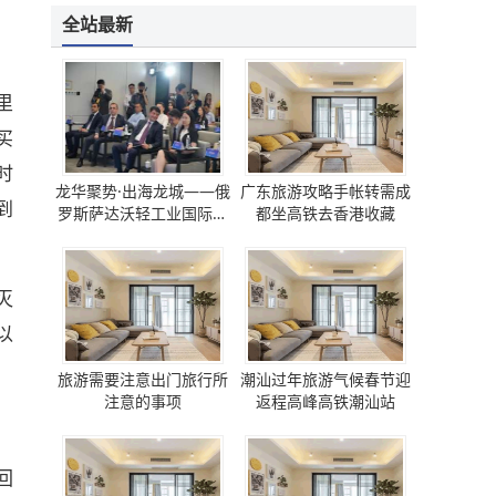
全站最新
里
买
时
龙华聚势·出海龙城——俄
广东旅游攻略手帐转需成
到
罗斯萨达沃轻工业国际论
都坐高铁去香港收藏
坛 圆满成功
灭
以
旅游需要注意出门旅行所
潮汕过年旅游气候春节迎
注意的事项
返程高峰高铁潮汕站
回