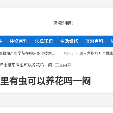
高娱资讯网：
生
装修百科
法律知识
生活维修
旅游百科
京
蛳粉产业学院在柳州职业技术学
02-08
珠三角指哪几个城市？
吗土壤里有虫可以养花吗一闷
正文内容
京
来的辉煌
里有虫可以养花吗一闷