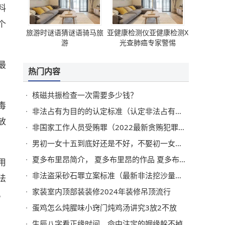
料
个
旅游时谜语猜谜语骑马旅
亚健康检测仪亚健康检测X
游
光查肺癌专家警惕
最
热门内容
。
核磁共振检查一次需要多少钱？
毒
非法占有为目的的认定标准（认定非法占有的故意）
放
非国家工作人员受贿罪（2022最新贪贿犯罪量刑标准）
男初一女十五到底好还是不好，不娶初一女不嫁十五男
夏多布里昂简介， 夏多布里昂的作品 夏多布里昂代表作
用
非法盗采砂石罪立案标准（最新非法挖沙量刑标准）
法
家装室内顶部装装修2024年装修吊顶流行
，
蛋鸡怎么炖腥味小窍门炖鸡汤讲究3放2不放
生辰八字看正缘时间，命中注定的姻缘躲不掉