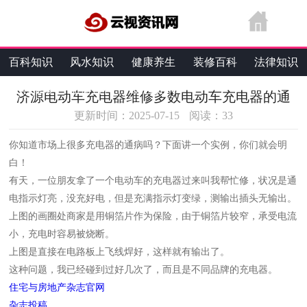
百科知识
风水知识
健康养生
装修百科
法律知识
生活维修
旅游百科
综合资讯
济源电动车充电器维修多数电动车充电器的通
更新时间：2025-07-15
阅读：
33
你知道市场上很多充电器的通病吗？下面讲一个实例，你们就会明
白！
有天，一位朋友拿了一个电动车的充电器过来叫我帮忙修，状况是通
电指示灯亮，没充好电，但是充满指示灯变绿，测输出插头无输出。
上图的画圈处商家是用铜箔片作为保险，由于铜箔片较窄，承受电流
小，充电时容易被烧断。
上图是直接在电路板上飞线焊好，这样就有输出了。
这种问题，我已经碰到过好几次了，而且是不同品牌的充电器。
住宅与房地产杂志官网
杂志投稿