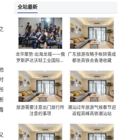
全站最新
之
龙华聚势·出海龙城——俄
广东旅游攻略手帐转需成
罗斯萨达沃轻工业国际论
都坐高铁去香港收藏
坛 圆满成功
他
时
所
断
旅游需要注意出门旅行所
潮汕过年旅游气候春节迎
毒
注意的事项
返程高峰高铁潮汕站
又