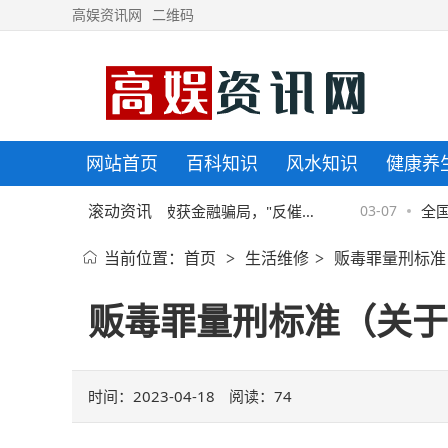
高娱资讯网
二维码
网站首页
百科知识
风水知识
健康养
滚动资讯
京东金融协助警方破获金融骗局，"反催
03-07
全国首
当前位置：
首页
生活维修
贩毒罪量刑标准
>
>
收"套路须严防
院揭牌
贩毒罪量刑标准（关于
时间：2023-04-18
阅读：
74