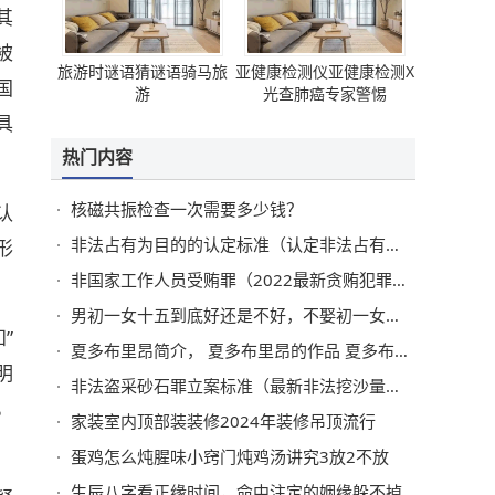
其
被
旅游时谜语猜谜语骑马旅
亚健康检测仪亚健康检测X
国
游
光查肺癌专家警惕
具
热门内容
核磁共振检查一次需要多少钱？
认
非法占有为目的的认定标准（认定非法占有的故意）
形
非国家工作人员受贿罪（2022最新贪贿犯罪量刑标准）
男初一女十五到底好还是不好，不娶初一女不嫁十五男
”
夏多布里昂简介， 夏多布里昂的作品 夏多布里昂代表作
明
非法盗采砂石罪立案标准（最新非法挖沙量刑标准）
，
家装室内顶部装装修2024年装修吊顶流行
蛋鸡怎么炖腥味小窍门炖鸡汤讲究3放2不放
生辰八字看正缘时间，命中注定的姻缘躲不掉