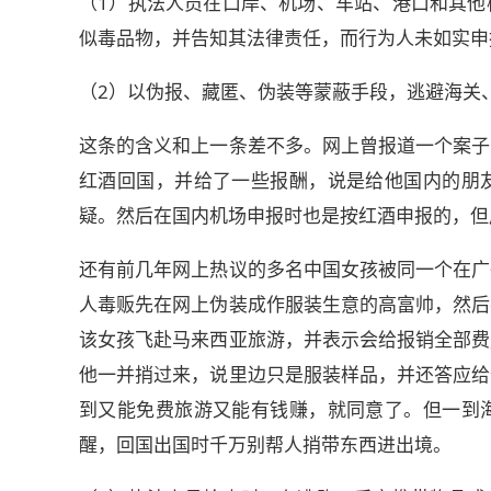
（1）执法人员在口岸、机场、车站、港口和其他
似毒品物，并告知其法律责任，而行为人未如实申
（2）以伪报、藏匿、伪装等蒙蔽手段，逃避海关
这条的含义和上一条差不多。网上曾报道一个案子
红酒回国，并给了一些报酬，说是给他国内的朋
疑。然后在国内机场申报时也是按红酒申报的，但
还有前几年网上热议的多名中国女孩被同一个在广
人毒贩先在网上伪装成作服装生意的高富帅，然后
该女孩飞赴马来西亚旅游，并表示会给报销全部费
他一并捎过来，说里边只是服装样品，并还答应给
到又能免费旅游又能有钱赚，就同意了。但一到
醒，回国出国时千万别帮人捎带东西进出境。