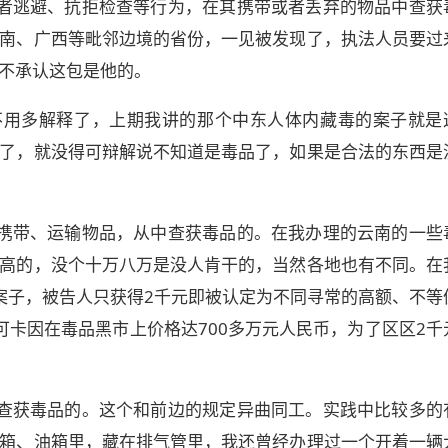
者逃避、抗拒检查等行为，在其携带或者丢弃的物品中查获
南、广西等毗邻边境的省份，一见被发现了，执法人员要过
不承认这包是他的。
不用多解释了，上期我讲的那个中东人体内藏毒的案子就是
了，就没得可辩解说不知道是毒品了，如果是合法的东西是
携带、运输物品，从中查获毒品的。在我办理的云南的一些
高的，没个十万八万是没人肯干的，当然各地也有不同。在
案子，被告人只获得2千元即被认定为不同寻常的高额、不等
可卡因在毒品黑市上价格达700多万元人民币，为了区区2千
查获毒品的。这个和前边的规定异曲同工。实践中比较多的
箱、油箱里，藏在排气管里，我还曾经办理过一个开着一辆