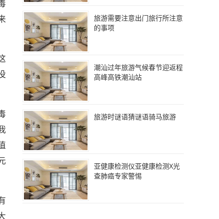
毒
来
旅游需要注意出门旅行所注意
的事项
这
潮汕过年旅游气候春节迎返程
没
高峰高铁潮汕站
毒
旅游时谜语猜谜语骑马旅游
我
值
元
亚健康检测仪亚健康检测X光
查肺癌专家警惕
有
大