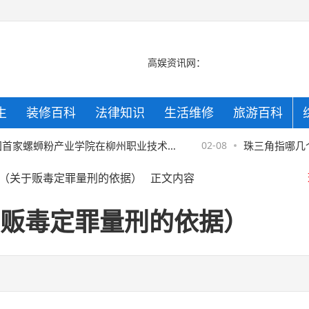
高娱资讯网：
生
装修百科
法律知识
生活维修
旅游百科
京
家螺蛳粉产业学院在柳州职业技术学
02-08
珠三角指哪几个城
（关于贩毒定罪量刑的依据）
正文内容
来的辉煌
京
贩毒定罪量刑的依据）