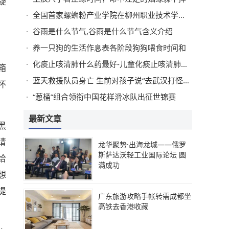
疑
全国首家螺蛳粉产业学院在柳州职业技术学院揭牌
谷雨是什么节气,谷雨是什么节气含义介绍
。
养一只狗的生活作息表各阶段狗狗喂食时间和
化痰止咳清肺什么药最好-儿童化痰止咳清肺什么药最好
箱
蓝天救援队员身亡 生前对孩子说“去武汉打怪兽了”
怀
“葱桶”组合领衔中国花样滑冰队出征世锦赛
最新文章
黑
请
龙华聚势·出海龙城——俄罗
斯萨达沃轻工业国际论坛 圆
给
满成功
想
提
广东旅游攻略手帐转需成都坐
高铁去香港收藏