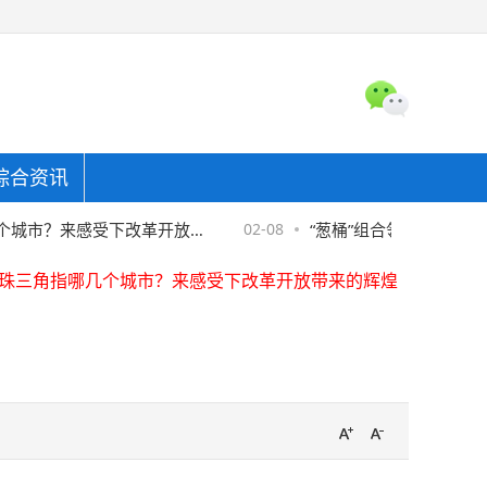
综合资讯
珠三角指哪几个城市？来感受下改革开放带来的辉煌
东金融协助警方破获金融骗局，"反催收"套路须严防
市？来感受下改革开放带
02-08
“葱桶”组合领衔中国花样滑
全国首家螺蛳粉产业学院在柳州职业技术学院揭牌
珠三角指哪几个城市？来感受下改革开放带来的辉煌
东金融协助警方破获金融骗局，"反催收"套路须严防