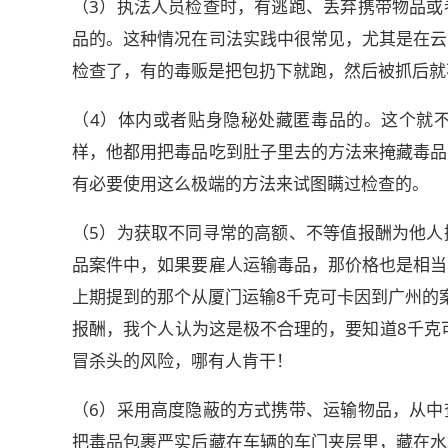
（3）执法人员检查时，有逃跑、丢弃携带物品或
品的。这种情况在司法实践中很常见，尤其是在云
检查了，有的毒贩是把包扔下就跑，然后被抓后就
（4）体内或者贴身隐秘处藏匿毒品的。这个就
样，他都用把毒品吃到肚子里去的方法来掩藏毒品
有必要使用这么极端的方法来试图瞒过检查的。
（5）为获取不同寻常的高额、不等值报酬为他人
品案件中，如果要雇人运输毒品，那价格也是相当
上期提到的那个从厦门运输8千克可卡因到广州的
报酬，我个人认为这是极不合理的，要知道8千克
冒杀头的风险，哪有人肯干！
（6）采用高度隐蔽的方式携带、运输物品，从中
把毒品包裹严实后藏在车辆的车门夹层里，藏在水