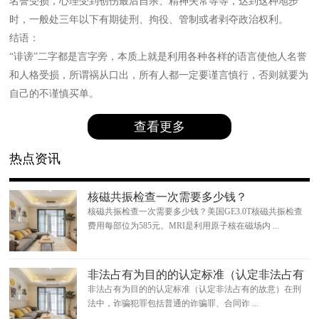
名誉受损，心理受到创伤最后自杀、精神失常等等，达到这种地步
时，一般处三年以下有期徒刑、拘役、管制或者剥夺政治权利。
结语：
“诽谤”二字都是言字旁，本质上就是利用各种各样的语言使他人名誉
和人格受损，所谓祸从口出，所有人都一定要谨言慎行，否则就要为
自己的不谨慎买单。
查看更多
热点资讯
核磁共振检查一次需要多少钱？
核磁共振检查一次需要多少钱？美国GE3.0T核磁共振检查
费用每部位为585元。MRI是利用原子核在磁场内 ...
非法占有为目的的认定标准（认定非法占有
的故意）
非法占有为目的的认定标准（认定非法占有的故意）在刑
法中，诈骗犯罪包括普通的诈骗罪、合同诈 ...