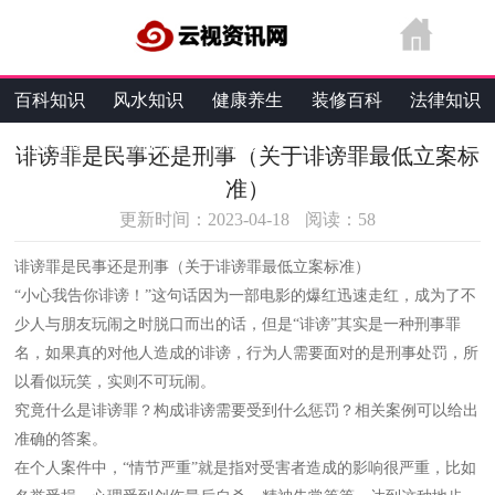
百科知识
风水知识
健康养生
装修百科
法律知识
生活维修
旅游百科
综合资讯
诽谤罪是民事还是刑事（关于诽谤罪最低立案标
准）
更新时间：2023-04-18
阅读：
58
诽谤罪是民事还是刑事（关于诽谤罪最低立案标准）
“小心我告你诽谤！”这句话因为一部电影的爆红迅速走红，成为了不
少人与朋友玩闹之时脱口而出的话，但是“诽谤”其实是一种刑事罪
名，如果真的对他人造成的诽谤，行为人需要面对的是刑事处罚，所
以看似玩笑，实则不可玩闹。
究竟什么是诽谤罪？构成诽谤需要受到什么惩罚？相关案例可以给出
准确的答案。
在个人案件中，“情节严重”就是指对受害者造成的影响很严重，比如