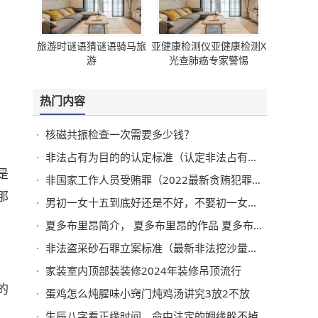
旅游时谜语猜谜语骑马旅
亚健康检测仪亚健康检测X
游
光查肺癌专家警惕
热门内容
核磁共振检查一次需要多少钱？
非法占有为目的的认定标准（认定非法占有的故意）
是
非国家工作人员受贿罪（2022最新贪贿犯罪量刑标准）
那
男初一女十五到底好还是不好，不娶初一女不嫁十五男
夏多布里昂简介， 夏多布里昂的作品 夏多布里昂代表作
非法盗采砂石罪立案标准（最新非法挖沙量刑标准）
家装室内顶部装装修2024年装修吊顶流行
的
蛋鸡怎么炖腥味小窍门炖鸡汤讲究3放2不放
生辰八字看正缘时间，命中注定的姻缘躲不掉