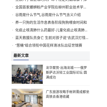
全国首家螺蛳粉产业学院在柳州职业技术学院揭牌
谷雨是什么节气,谷雨是什么节气含义介绍
养一只狗的生活作息表各阶段狗狗喂食时间和
化痰止咳清肺什么药最好-儿童化痰止咳清肺什么药最好
蓝天救援队员身亡 生前对孩子说“去武汉打怪兽了”
“葱桶”组合领衔中国花样滑冰队出征世锦赛
最新文章
龙华聚势·出海龙城——俄罗
斯萨达沃轻工业国际论坛 圆
满成功
广东旅游攻略手帐转需成都坐
高铁去香港收藏