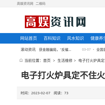
高娱资讯网
二维码
网站首页
百科知识
风水知识
健康养
滚动资讯
京东金融协助警方破获金融骗局，"反催
03-07
全国首家
当前位置：
首页
生活维修
电子打火炉具定
>
>
收"套路须严防
院揭牌
电子打火炉具定不住火
时间：2023-02-07
阅读：
73