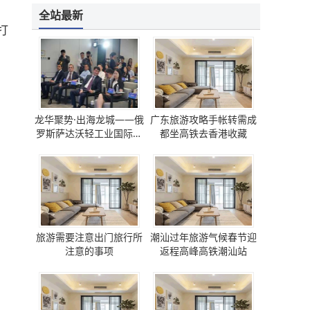
全站最新
打
龙华聚势·出海龙城——俄
广东旅游攻略手帐转需成
罗斯萨达沃轻工业国际论
都坐高铁去香港收藏
坛 圆满成功
旅游需要注意出门旅行所
潮汕过年旅游气候春节迎
注意的事项
返程高峰高铁潮汕站