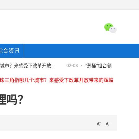
综合资讯
珠三角指哪几个城市？来感受下改革开放带来的辉煌
东金融协助警方破获金融骗局，"反催收"套路须严防
？来感受下改革开放带
02-08
“葱桶”组合领衔中国花样滑冰
全国首家螺蛳粉产业学院在柳州职业技术学院揭牌
珠三角指哪几个城市？来感受下改革开放带来的辉煌
东金融协助警方破获金融骗局，"反催收"套路须严防
理吗？