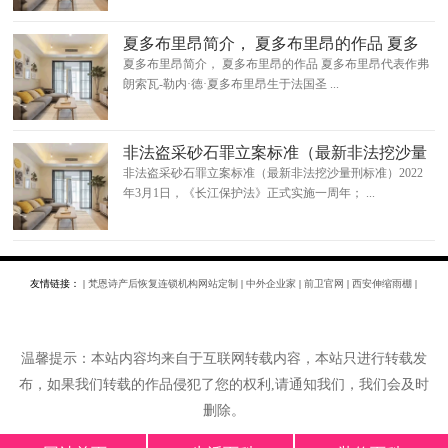
夏多布里昂简介， 夏多布里昂的作品 夏多
布里昂代表作
夏多布里昂简介， 夏多布里昂的作品 夏多布里昂代表作弗
朗索瓦-勒内·德·夏多布里昂生于法国圣 ...
非法盗采砂石罪立案标准（最新非法挖沙量
刑标准）
非法盗采砂石罪立案标准（最新非法挖沙量刑标准）2022
年3月1日，《长江保护法》正式实施一周年； ...
友情链接： |
梵恩诗产后恢复连锁机构网站定制
|
中外企业家
|
前卫官网
|
西安伸缩雨棚
|
温馨提示：本站内容均来自于互联网转载内容，本站只进行转载发
布，如果我们转载的作品侵犯了您的权利,请通知我们，我们会及时
删除。